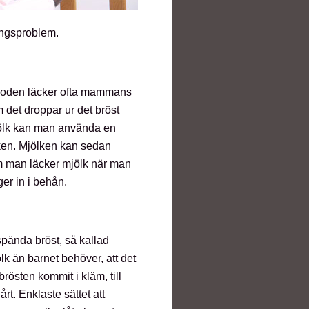
ingsproblem.
rioden läcker ofta mammans
 det droppar ur det bröst
jölk kan man använda en
ken. Mjölken kan sedan
 Om man läcker mjölk när man
er in i behån.
spända bröst, så kallad
lk än barnet behöver, att det
 brösten kommit i kläm, till
t. Enklaste sättet att