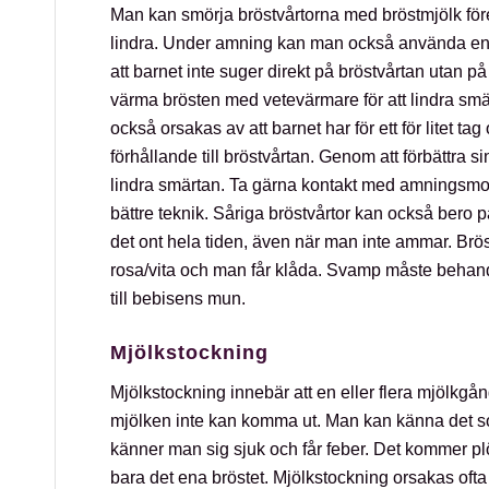
Man kan smörja bröstvårtorna med bröstmjölk före
lindra. Under amning kan man också använda en
att barnet inte suger direkt på bröstvårtan utan
värma brösten med vetevärmare för att lindra smä
också orsakas av att barnet har för ett för litet tag 
förhållande till bröstvårtan. Genom att förbättra
lindra smärtan. Ta gärna kontakt med amningsmott
bättre teknik. Såriga bröstvårtor kan också bero 
det ont hela tiden, även när man inte ammar. Brös
rosa/vita och man får klåda. Svamp måste behan
till bebisens mun.
Mjölkstockning
Mjölkstockning innebär att en eller flera mjölkgånga
mjölken inte kan komma ut. Man kan känna det so
känner man sig sjuk och får feber. Det kommer plö
bara det ena bröstet. Mjölkstockning orsakas ofta