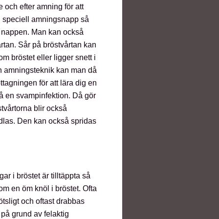
 och efter amning för att
 speciell amningsnapp så
 på nappen. Man kan också
rtan. Sår på bröstvårtan kan
om bröstet eller ligger snett i
 sin amningsteknik kan man då
agningen för att lära dig en
på en svampinfektion. Då gör
tvårtorna blir också
dlas. Den kan också spridas
r i bröstet är tilltäppta så
m en öm knöl i bröstet. Ofta
tsligt och oftast drabbas
 på grund av felaktig