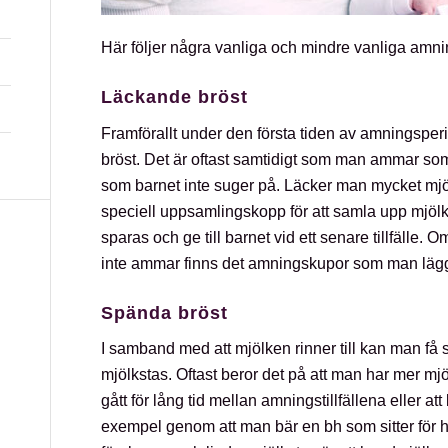
Här följer några vanliga och mindre vanliga amn
Läckande bröst
Framförallt under den första tiden av amningspe
bröst. Det är oftast samtidigt som man ammar som
som barnet inte suger på. Läcker man mycket m
speciell uppsamlingskopp för att samla upp mjöl
sparas och ge till barnet vid ett senare tillfälle.
inte ammar finns det amningskupor som man lägg
Spända bröst
I samband med att mjölken rinner till kan man få 
mjölkstas. Oftast beror det på att man har mer mjö
gått för lång tid mellan amningstillfällena eller att
exempel genom att man bär en bh som sitter för hår