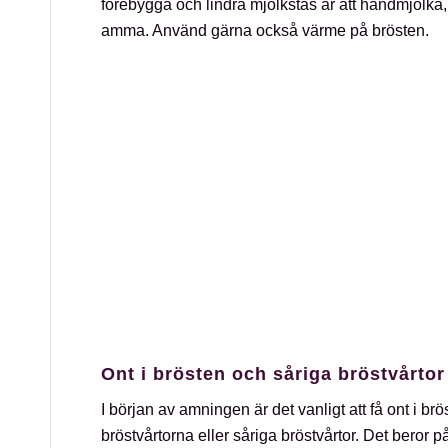
förebygga och lindra mjölkstas är att handmjölka,
amma. Använd gärna också värme på brösten.
Ont i brösten och såriga bröstvårtor
I början av amningen är det vanligt att få ont i br
bröstvårtorna eller såriga bröstvårtor. Det beror p