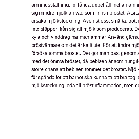
amningsställning, för långa uppehåll mellan amning
sig mindre mjölk än vad som finns i bröstet. Åtsi
orsaka mjölkstockning. Även stress, smärta, trött
inte släpper ifrån sig all mjölk som produceras. D
kyla och vinddrag när man ammar. Använd gärna 
bröstvärmare om det är kallt ute. För att lindra mj
försöka tömma bröstet. Det gör man bäst genom at
med det ömma bröstet, då bebisen är som hungrig
större chans att bebisen tömmer det bröstet. Mjöl
för spända för att barnet ska kunna ta ett bra tag
mjölkstockning leda till bröstinflammation, men det